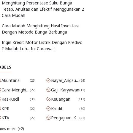
Menghitung Persentase Suku Bunga
Tetap, Anuitas dan Efektif Menggunakan 2
Cara Mudah
Cara Mudah Menghitung Hasil Investasi
Dengan Metode Bunga Berbunga
Ingin Kredit Motor Listrik Dengan Kredivo
? Mudah Loh... Ini Caranya !!
ABELS
Akuntansi
Bayar_Angsuran
25
24
Cara-Menghitung-Bunga
Gaji_Karyawan
22
11
Kas-Kecil
Keuangan
30
117
KPR
Kredit
22
80
KTA
Pengajuan_Kredit
22
41
how more (+2)