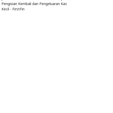
Pengisian Kembali dan Pengeluaran Kas
Kecil - FirstFin