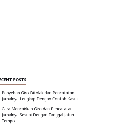
ECENT POSTS
Penyebab Giro Ditolak dan Pencatatan
Jurnalnya Lengkap Dengan Contoh Kasus
Cara Mencairkan Giro dan Pencatatan
Jurnalnya Sesuai Dengan Tanggal Jatuh
Tempo