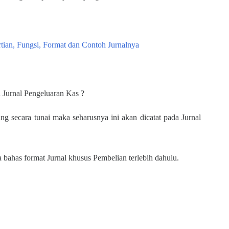
rtian, Fungsi, Format dan Contoh Jurnalnya
 Jurnal Pengeluaran Kas ?
ang secara tunai maka seharusnya ini akan dicatat pada Jurnal
 bahas format Jurnal khusus Pembelian terlebih dahulu.