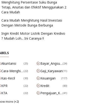
Menghitung Persentase Suku Bunga
Tetap, Anuitas dan Efektif Menggunakan 2
Cara Mudah
Cara Mudah Menghitung Hasil Investasi
Dengan Metode Bunga Berbunga
Ingin Kredit Motor Listrik Dengan Kredivo
? Mudah Loh... Ini Caranya !!
ABELS
Akuntansi
Bayar_Angsuran
25
24
Cara-Menghitung-Bunga
Gaji_Karyawan
22
11
Kas-Kecil
Keuangan
30
117
KPR
Kredit
22
80
KTA
Pengajuan_Kredit
22
41
how more (+2)