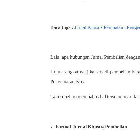
Baca Juga :
Jurnal Khusus Penjualan : Penge
Lalu, apa hubungan Jurnal Pembelian dengan
Untuk singkatnya jika terjadi pembelian bar
Pengeluaran Kas.
Tapi sebelum membahas hal tersebut mari kita
2. Format Jurnal Khusus Pembelian