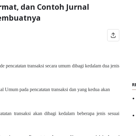
rmat, dan Contoh Jurnal
embuatnya
e pencatatan transaksi secara umum dibagi kedalam dua jenis
R
al Umum pada pencatatan transaksi dan yang kedua akan
atatan transaksi akan dibagi kedalam beberapa jenis sesuai