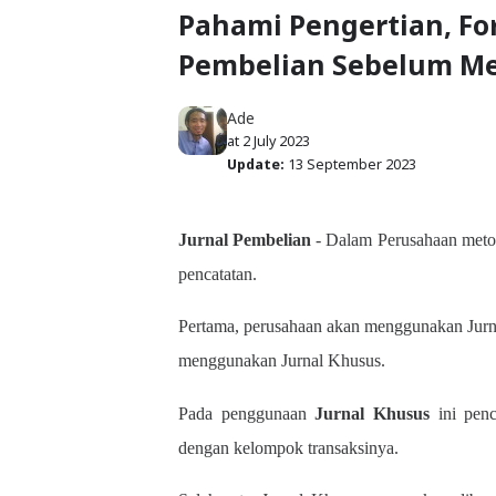
Pahami Pengertian, Fo
Pembelian Sebelum M
Ade
at
2 July 2023
Update:
13 September 2023
Jurnal Pembelian
- Dalam Perusahaan metod
pencatatan.
Pertama, perusahaan akan menggunakan Jurn
menggunakan Jurnal Khusus.
Pada penggunaan
Jurnal Khusus
ini penc
dengan kelompok transaksinya.