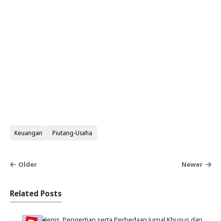
Keuangan
Piutang-Usaha
Older
Newer
Related Posts
Jenis, Pengertian serta Perbedaan Jurnal Khusus dan