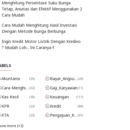
Menghitung Persentase Suku Bunga
Tetap, Anuitas dan Efektif Menggunakan 2
Cara Mudah
Cara Mudah Menghitung Hasil Investasi
Dengan Metode Bunga Berbunga
Ingin Kredit Motor Listrik Dengan Kredivo
? Mudah Loh... Ini Caranya !!
ABELS
Akuntansi
Bayar_Angsuran
25
24
Cara-Menghitung-Bunga
Gaji_Karyawan
22
11
Kas-Kecil
Keuangan
30
117
KPR
Kredit
22
80
KTA
Pengajuan_Kredit
22
41
how more (+2)