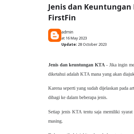
Jenis dan Keuntungan K
FirstFin
admin
at
16 May 2023
Update:
28 October 2023
Jenis dan keuntungan KTA
- Jika ingin m
diketahui adalah KTA mana yang akan diaju
Karena seperti yang sudah dijelaskan pada 
dibagi ke dalam beberapa jenis.
Setiap jenis KTA tentu saja memiliki syara
masing.