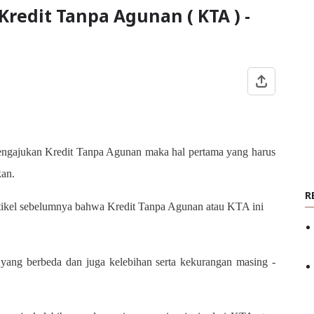
redit Tanpa Agunan ( KTA ) -
engajukan Kredit Tanpa Agunan maka hal pertama yang harus
kan.
R
artikel sebelumnya bahwa Kredit Tanpa Agunan atau KTA ini
t yang berbeda dan juga kelebihan serta kekurangan masing -