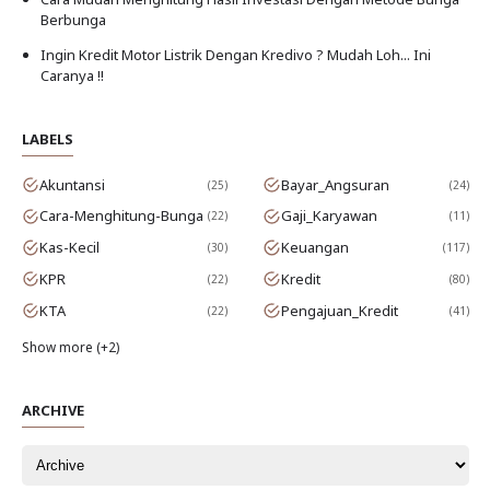
Berbunga
Ingin Kredit Motor Listrik Dengan Kredivo ? Mudah Loh... Ini
Caranya !!
LABELS
Akuntansi
Bayar_Angsuran
25
24
Cara-Menghitung-Bunga
Gaji_Karyawan
22
11
Kas-Kecil
Keuangan
30
117
KPR
Kredit
22
80
KTA
Pengajuan_Kredit
22
41
Show more (+2)
ARCHIVE