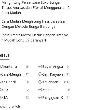
Menghitung Persentase Suku Bunga
Tetap, Anuitas dan Efektif Menggunakan 2
Cara Mudah
Cara Mudah Menghitung Hasil Investasi
Dengan Metode Bunga Berbunga
Ingin Kredit Motor Listrik Dengan Kredivo
? Mudah Loh... Ini Caranya !!
ABELS
Akuntansi
Bayar_Angsuran
25
24
Cara-Menghitung-Bunga
Gaji_Karyawan
22
11
Kas-Kecil
Keuangan
30
117
KPR
Kredit
22
80
KTA
Pengajuan_Kredit
22
41
how more (+2)