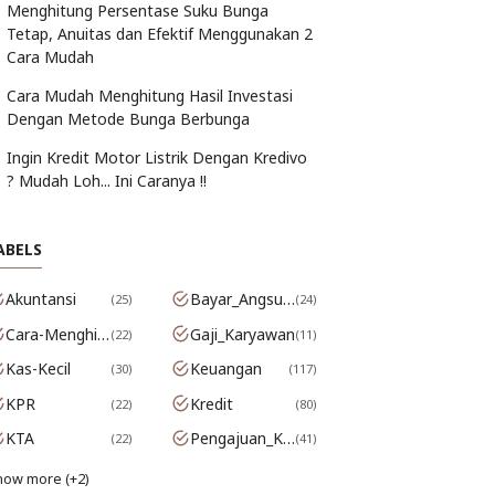
Menghitung Persentase Suku Bunga
Tetap, Anuitas dan Efektif Menggunakan 2
Cara Mudah
Cara Mudah Menghitung Hasil Investasi
Dengan Metode Bunga Berbunga
Ingin Kredit Motor Listrik Dengan Kredivo
? Mudah Loh... Ini Caranya !!
ABELS
Akuntansi
Bayar_Angsuran
25
24
Cara-Menghitung-Bunga
Gaji_Karyawan
22
11
Kas-Kecil
Keuangan
30
117
KPR
Kredit
22
80
KTA
Pengajuan_Kredit
22
41
how more (+2)